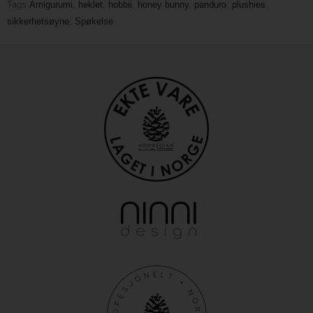
Tags
Amigurumi
,
heklet
,
hobbii
,
honey bunny
,
panduro
,
plushies
,
sikkerhetsøyne
,
Spøkelse