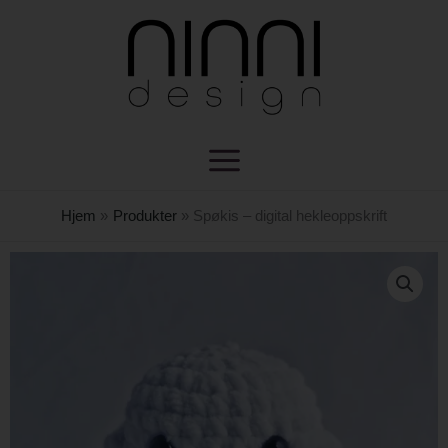
Hopp
rett
til
innholdet
Hjem
Produkter
Spøkis – digital hekleoppskrift