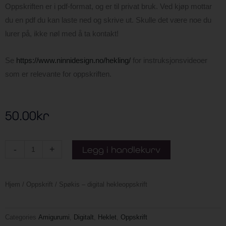
Oppskriften er i pdf-format, og er til privat bruk. Ved kjøp mottar
du en pdf du kan laste ned og skrive ut. Skulle det være noe du
lurer på, ikke nøl med å ta kontakt!
Se
https://www.ninnidesign.no/hekling/
for instruksjonsvideoer
som er relevante for oppskriften.
50.00
kr
Spøkis
-
+
Legg i handlekurv
-
digital
Hjem
/
Oppskrift
/ Spøkis – digital hekleoppskrift
hekleoppskrift
antall
Categories
Amigurumi
,
Digitalt
,
Heklet
,
Oppskrift