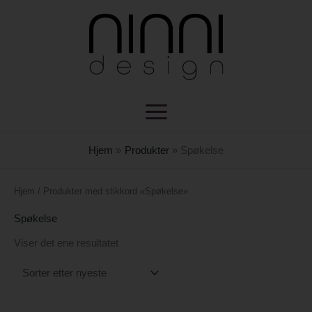
Hopp
rett
til
innholdet
Hjem
Produkter
Spøkelse
Hjem
/ Produkter med stikkord «Spøkelse»
Spøkelse
Viser det ene resultatet