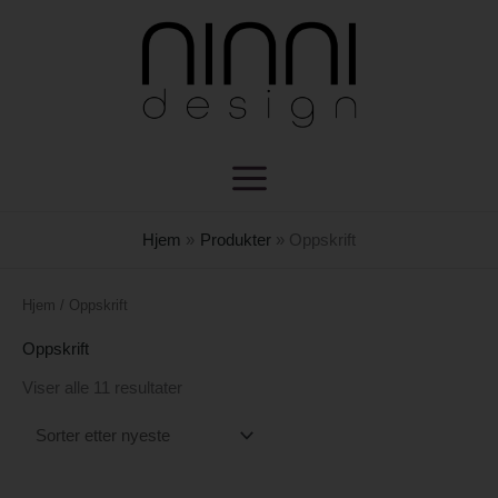
Hopp
rett
til
innholdet
Hjem
Produkter
Oppskrift
Sortert
Hjem
/ Oppskrift
etter
nyeste
Oppskrift
Viser alle 11 resultater