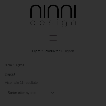
Hopp
rett
til
innholdet
Hjem
Produkter
Digitalt
Sortert
Hjem
/ Digitalt
etter
nyeste
Digitalt
Viser alle 11 resultater