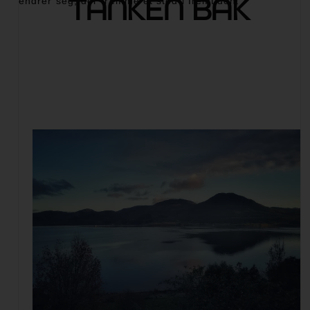
TANKEN BAK
endrer seg, der fremme et sted i fremtiden."