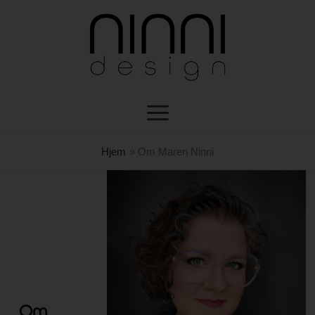
Hopp
rett
til
innholdet
Hjem
Om Maren Ninni
Om