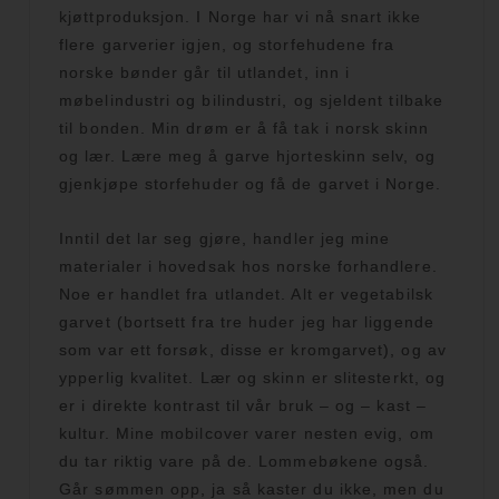
kjøttproduksjon. I Norge har vi nå snart ikke
flere garverier igjen, og storfehudene fra
norske bønder går til utlandet, inn i
møbelindustri og bilindustri, og sjeldent tilbake
til bonden. Min drøm er å få tak i norsk skinn
og lær. Lære meg å garve hjorteskinn selv, og
gjenkjøpe storfehuder og få de garvet i Norge.
Inntil det lar seg gjøre, handler jeg mine
materialer i hovedsak hos norske forhandlere.
Noe er handlet fra utlandet. Alt er vegetabilsk
garvet (bortsett fra tre huder jeg har liggende
som var ett forsøk, disse er kromgarvet), og av
ypperlig kvalitet. Lær og skinn er slitesterkt, og
er i direkte kontrast til vår bruk – og – kast –
kultur. Mine mobilcover varer nesten evig, om
du tar riktig vare på de. Lommebøkene også.
Går sømmen opp, ja så kaster du ikke, men du