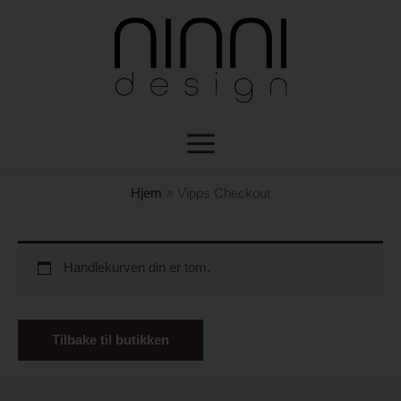
Hopp
rett
til
innholdet
Hjem
Vipps Checkout
Handlekurven din er tom.
Tilbake til butikken