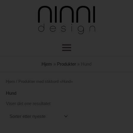
Hopp
rett
til
innholdet
Hjem
Produkter
Hund
Hjem
/ Produkter med stikkord «Hund»
Hund
Viser det ene resultatet